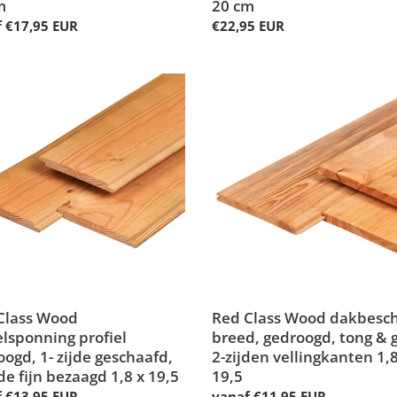
m
20 cm
ale
 €17,95 EUR
Normale
€22,95 EUR
prijs
Red
Class
Wood
lsponning
dakbeschot
l
breed,
ogd,
gedroogd,
tong
&
aafd,
groef,
2-
zijden
vellingkanten
gd
Class Wood
1,8
Red Class Wood dakbesc
elsponning profiel
x
breed, gedroogd, tong & g
ogd, 1- zijde geschaafd,
19,5
2-zijden vellingkanten 1,8
jde fijn bezaagd 1,8 x 19,5
19,5
ale
 €13,95 EUR
Normale
vanaf €11,95 EUR