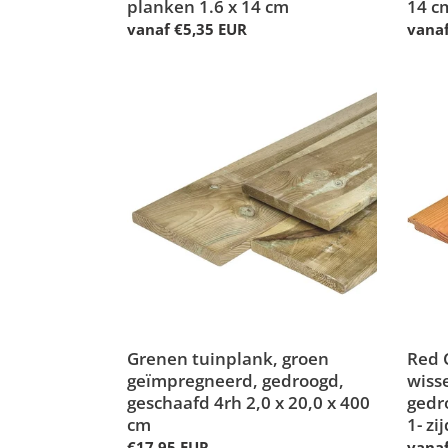
planken 1.6 x 14 cm
14 c
Normale
vanaf €5,35 EUR
Norm
vanaf
prijs
prijs
Grenen
Red
tuinplank,
Class
groen
Wood
geïmpregneerd,
wisse
gedroogd,
profie
geschaafd
gedro
4rh
1-
2,0
zijde
x
gesch
20,0
1-
x
zijde
400
fijn
cm
Grenen tuinplank, groen
bezaa
Red 
geïmpregneerd, gedroogd,
1,8
wiss
geschaafd 4rh 2,0 x 20,0 x 400
x
gedro
cm
19,5
1- zi
Normale
€17,95 EUR
Norm
vanaf