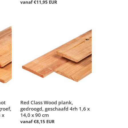
Normale
vanaf €11,95 EUR
prijs
Red
Class
Wood
plank,
gedroogd,
geschaafd
4rh
1,6
x
14,0
x
90
hot
cm
Red Class Wood plank,
roef,
gedroogd, geschaafd 4rh 1,6 x
 x
14,0 x 90 cm
Normale
vanaf €8,15 EUR
prijs