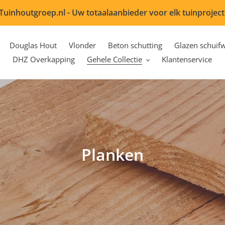
Tuinhoutgroep.nl - Uw totaalaanbieder voor elk tuinproject
Douglas Hout
Vlonder
Beton schutting
Glazen schuif
DHZ Overkapping
Gehele Collectie
Klantenservice
A
Planken
s
s
o