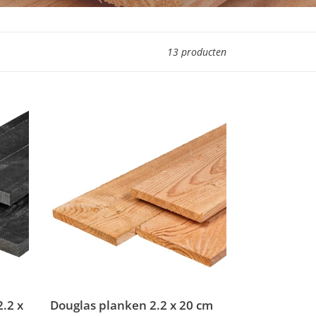
13 producten
Douglas
planken
2.2
x
20
cm
.2 x
Douglas planken 2.2 x 20 cm