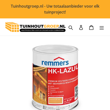
Meteen
Tuinhoutgroep.nl - Uw totaalaanbieder voor elk
naar
tuinproject!
de
content
Zoeken
Inloggen
Winkelwa