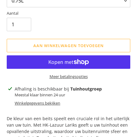
Aantal
AAN WINKELWAGEN TOEVOEGEN
Meer betalingsopties
Product
Afhaling is beschikbaar bij
Tuinhoutgroep
toegevoegen
Meestal klaar binnen 24 uur
aan
Winkelgegevens bekijken
je
winkelwagen
De kleur van een beits speelt een cruciale rol in het uiterlijk
van uw tuin. Met HK-Lazuur Lariks geeft u uw tuinhout een
opvallende uitstraling, waardoor uw buitenruimte sfeer en